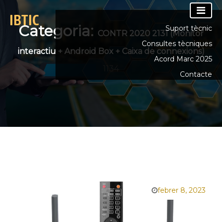
content
Categoria:
Suport tècnic
CONTR 2020 2131 (Monitor
Consultes tècniques
interactiu + Android Box + Caixa de connexions)
Acord Marc 2025
1134
Contacte
febrer 8, 2023