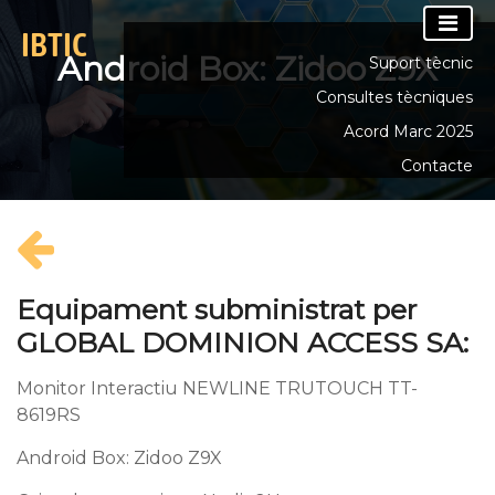
content
Android Box: Zidoo Z9X
Suport tècnic
Consultes tècniques
Acord Marc 2025
Contacte
Equipament subministrat per
GLOBAL
DOMINION ACCESS SA
:
Monitor Interactiu NEWLINE TRUTOUCH TT-
8619RS
Android Box: Zidoo Z9X